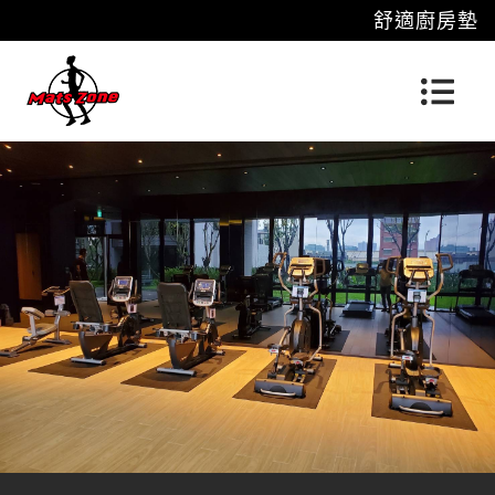
舒適廚房墊