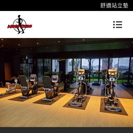
舒適站立墊